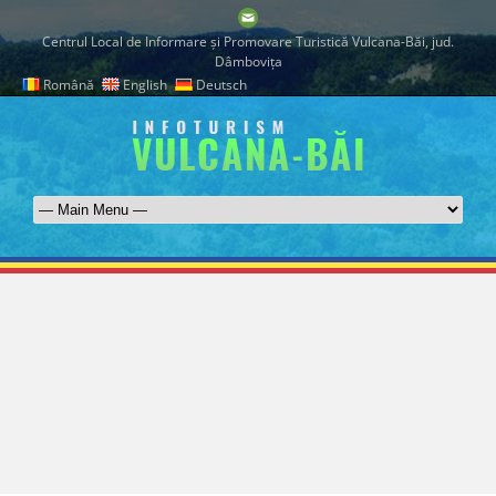
Centrul Local de Informare şi Promovare Turistică Vulcana-Băi, jud.
Dâmboviţa
Română
English
Deutsch