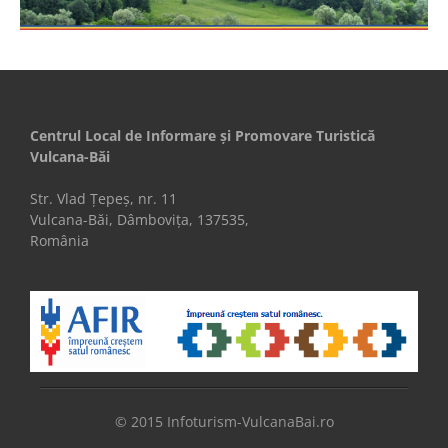
Centrul Local de Informare şi Promovare Turistică
Vulcana-Băi
Str. Vlad Țepeș, nr. 11
Vulcana-Băi, Dâmbovița, 137535,
România
© 2015 Infoturism-VulcanaBai.ro