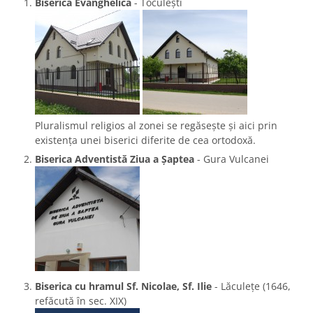
Biserica Evanghelică
- Toculești
Pluralismul religios al zonei se regăsește și aici prin
existența unei biserici diferite de cea ortodoxă.
Biserica Adventistă Ziua a Șaptea
- Gura Vulcanei
Biserica cu hramul Sf. Nicolae, Sf. Ilie
- Lăculețe (1646,
refăcută în sec. XIX)