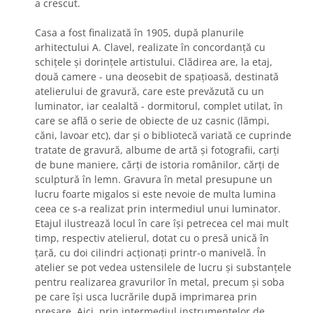
a crescut.
Casa a fost finalizată în 1905, după planurile
arhitectului A. Clavel, realizate în concordanţă cu
schiţele şi dorinţele artistului. Clădirea are, la etaj,
două camere - una deosebit de spaţioasă, destinată
atelierului de gravură, care este prevăzută cu un
luminator, iar cealaltă - dormitorul, complet utilat, în
care se află o serie de obiecte de uz casnic (lămpi,
căni, lavoar etc), dar şi o bibliotecă variată ce cuprinde
tratate de gravură, albume de artă şi fotografii, carţi
de bune maniere, cărţi de istoria românilor, cărţi de
sculptură în lemn. Gravura în metal presupune un
lucru foarte migalos si este nevoie de multa lumina
ceea ce s-a realizat prin intermediul unui luminator.
Etajul ilustrează locul în care îşi petrecea cel mai mult
timp, respectiv atelierul, dotat cu o presă unică în
ţară, cu doi cilindri acţionaţi printr-o manivelă. În
atelier se pot vedea ustensilele de lucru şi substanţele
pentru realizarea gravurilor în metal, precum şi soba
pe care îşi usca lucrările după imprimarea prin
presare. Aici, prin intermediul instrumentelor de