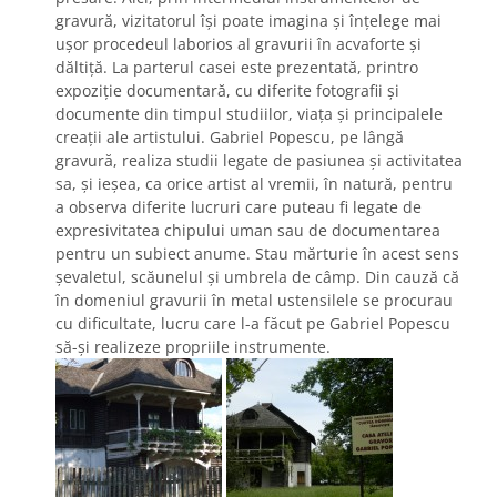
gravură, vizitatorul îşi poate imagina şi înţelege mai
uşor procedeul laborios al gravurii în acvaforte şi
dăltiţă. La parterul casei este prezentată, printro
expoziţie documentară, cu diferite fotografii şi
documente din timpul studiilor, viaţa şi principalele
creaţii ale artistului. Gabriel Popescu, pe lângă
gravură, realiza studii legate de pasiunea și activitatea
sa, şi ieşea, ca orice artist al vremii, în natură, pentru
a observa diferite lucruri care puteau fi legate de
expresivitatea chipului uman sau de documentarea
pentru un subiect anume. Stau mărturie în acest sens
șevaletul, scăunelul și umbrela de câmp. Din cauză că
în domeniul gravurii în metal ustensilele se procurau
cu dificultate, lucru care l-a făcut pe Gabriel Popescu
să-şi realizeze propriile instrumente.