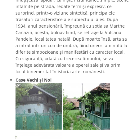
întâlnite pe stradă, redate ferm şi expresiv, ce
surprind, printr-o viziune sintetică, principalele
trăsături caracteristice ale subiectului ales. După
1934, anul pensionării, împreună cu soţia sa Marthe
Canazin, acesta, bolnav fiind, se retrage la Vulcana
Pandele, localitatea natală. După moarte însă, arta sa
a intrat într-un con de umbră, fiind uneori amintită la
diferite simpozioane şi manifestări cu caracter local.
Cu siguranţă, odată cu trecerea timpului, se va
înţelege adevărata valoare a operei sale şi va primi
locul binemeritat în istoria artei româneşti.
Case Vechi și Noi