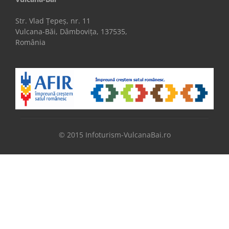
Str. Vlad Țepeș, nr. 11
Vulcana-Băi, Dâmbovița, 137535,
România
© 2015 Infoturism-VulcanaBai.ro