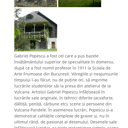
Gabriel Popescu a fost cel care a pus bazele
învăţământului superior de specialitate în domeniu,
după ce a fost numit profesor în 1911 la Şcoala de
Arte Frumoase din Bucureşti. Vitregiile şi neajunsurile
timpului l-au făcut, nu de puţine ori, să imprime
lucrările studenţilor săi la presa din atelierul de la
Vulcana. Artistul Gabriel Popescu înfăţişează în
lucrările sale originale, în tehnici diferite (acvaforte,
dăltiţă, peniţă, cărbune etc), scene şi persoane din
Vulcana Pandele. În asemenea lucrări, Popescu şi-a
demonstrat calităţile complexe de gravor şi, nu în
ultimul rând, de pasionat al desenului. Desenele sale
înfăţişează lapidar, ca nişte instantanee simple, scene