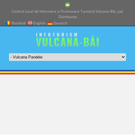
Centrul Local de Informare şi Promovare Turistică Vulcana-Băi, jud.
Dâmboviţa
Română
English
Deutsch