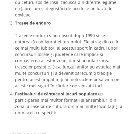
dulcețuri, sos de roșii, zacuscă din diferite legume,
etc), precum şi degustări de produse pe bază de
dovleac.
Trasee de enduro
Traseele enduro s-au născut după 1990 și se
datorează configurației terenului. Ele atrag din ce în
ce mai mulți iubitori ai acestui sport în cadrul unor
concursuri locale și județene care implică și
cunoașterea acestor zone, dar și popularizarea
traseelor posibile. De-a lungul anilor au avut loc mai
multe concursuri și a devenit oarecum o tradiție
pentru acești împătimiți ai motocicletelor să vină pe
aceste meleaguri în căutare de senzații tari.
Festivaluri de cântece și jocuri populare
cu
participarea mai multor formații și ansambluri din
zonă, a caselor de cultură din mai multe localități și a
unor școli cu specific.