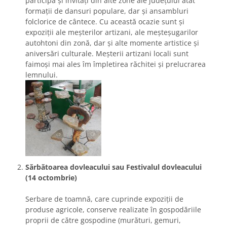
participă și invitați din alte zone ale județului atât
formații de dansuri populare, dar și ansambluri
folclorice de cântece. Cu această ocazie sunt și
expoziții ale meșterilor artizani, ale meșteșugarilor
autohtoni din zonă, dar și alte momente artistice și
aniversări culturale. Meșterii artizani locali sunt
faimoși mai ales îm împletirea răchitei și prelucrarea
lemnului.
Sărbătoarea dovleacului sau Festivalul dovleacului
(14 octombrie)
Serbare de toamnă, care cuprinde expoziţii de
produse agricole, conserve realizate în gospodăriile
proprii de către gospodine (murături, gemuri,