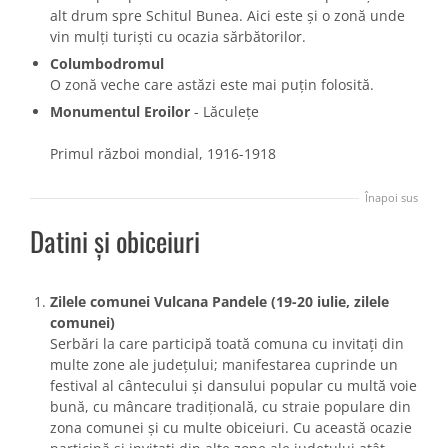
alt drum spre Schitul Bunea. Aici este și o zonă unde
vin mulți turiști cu ocazia sărbătorilor.
Columbodromul
O zonă veche care astăzi este mai puțin folosită.
Monumentul Eroilor
- Lăculețe
Primul război mondial, 1916-1918
Înapoi sus
Datini și obiceiuri
Zilele comunei Vulcana Pandele (19-20 iulie, zilele
comunei)
Serbări la care participă toată comuna cu invitați din
multe zone ale județului; manifestarea cuprinde un
festival al cântecului și dansului popular cu multă voie
bună, cu mâncare tradițională, cu straie populare din
zona comunei și cu multe obiceiuri. Cu această ocazie